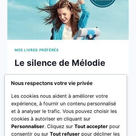
MES LIVRES PRÉFÉRÉS
Le silence de Mélodie
Par
Marion
23.11.2025
Nous respectons votre vie privée
de Sharon Draper, 2015 Le premier livre
Les cookies nous aident à améliorer votre
dont j’aimerais vous parler s’intitule « Le
expérience, à fournir un contenu personnalisé
silence de Melody. » J’adore ce livre ! Il
et à analyser le trafic. Vous pouvez choisir les
raconte l’histoire d’une jeune fille qui me
cookies à autoriser en cliquant sur
ressemble. Elle ne peut pas parler ni se
Personnaliser
. Cliquez sur
Tout accepter
pour
déplacer comme elle voudrait. Elle a une
consentir ou sur
Tout refuser
pour décliner les